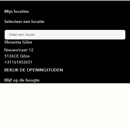
Mijn locaties
Selecteer een locatie
Maak een keuze
Shoarma Gilze
Nieuwstraat
12
5126CE
Gilze
+31
161452651
BEKIJK DE OPENINGSTIJDEN
Blijf op de hoogte
Schrijf je in voor onze nieuwsbrief
Ondersteunde betaalmethode