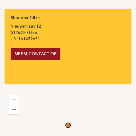
Shoarma Gilze
Nieuwstraat
12
5126CE
Gilze
+31
161452651
NEEM CONTACT OP
Zoom
in
Zoom
out